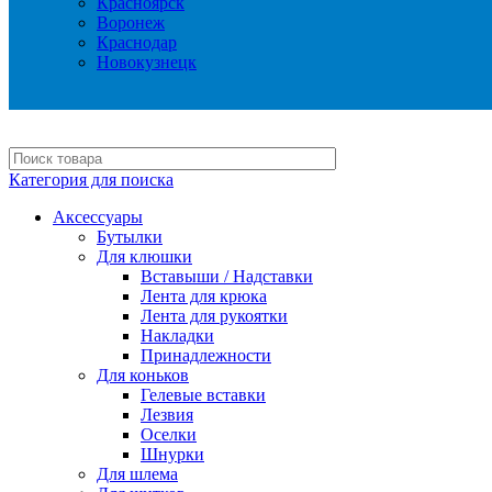
Красноярск
Воронеж
Краснодар
Новокузнецк
Категория для поиска
Аксессуары
Бутылки
Для клюшки
Вставыши / Надставки
Лента для крюка
Лента для рукоятки
Накладки
Принадлежности
Для коньков
Гелевые вставки
Лезвия
Оселки
Шнурки
Для шлема