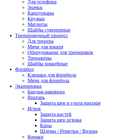
Для телефона
Значки
Канцтовары
Кружки
Магниты
Шайбы сувенирные
Тренировочный процесс
Для тренера
Мячи для хоккея
Оборудование для тренировок
Тренажеры
Шайбы хоккейные
Флорбол
Клюшки для флорбола
Мячи для флорбола
Экипировка
Бандаж-раковина
Вратарь
Защита шеи и горла вратаря
Игрок
Защита кистей
Защита шеи игрока
Капы
Шлемы / Решетки / Визора
Коньки