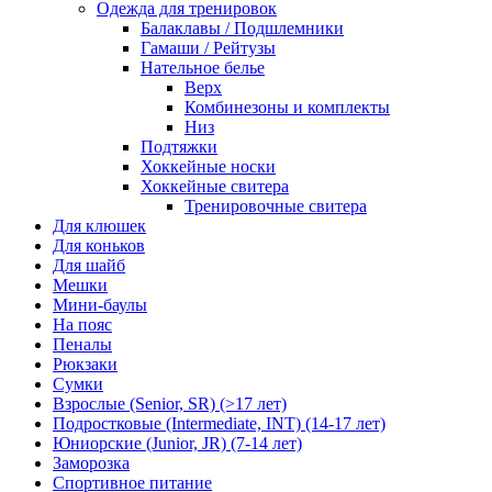
Одежда для тренировок
Балаклавы / Подшлемники
Гамаши / Рейтузы
Нательное белье
Верх
Комбинезоны и комплекты
Низ
Подтяжки
Хоккейные носки
Хоккейные свитера
Тренировочные свитера
Для клюшек
Для коньков
Для шайб
Мешки
Мини-баулы
На пояс
Пеналы
Рюкзаки
Сумки
Взрослые (Senior, SR) (>17 лет)
Подростковые (Intermediate, INT) (14-17 лет)
Юниорские (Junior, JR) (7-14 лет)
Заморозка
Спортивное питание