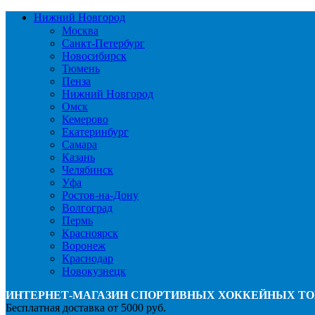
Нижний Новгород
Москва
Санкт-Петербург
Новосибирск
Тюмень
Пенза
Нижний Новгород
Омск
Кемерово
Екатеринбург
Самара
Казань
Челябинск
Уфа
Ростов-на-Дону
Волгоград
Пермь
Красноярск
Воронеж
Краснодар
Новокузнецк
ИНТЕРНЕТ-МАГАЗИН СПОРТИВНЫХ ХОККЕЙНЫХ ТО
Бесплатная доставка от 5000 руб.