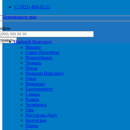
+7 (923) 494-95-55
Перезвоните мне
лефон
Нижний Новгород
Москва
Санкт-Петербург
Новосибирск
Тюмень
Пенза
Нижний Новгород
Омск
Кемерово
Екатеринбург
Самара
Казань
Челябинск
Уфа
Ростов-на-Дону
Волгоград
Пермь