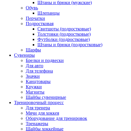
Штаны и брюки (мужские)
Обувь
Шлепанцы
Перчатки
Подростковая
Свитшоты (подростковые)
Толстовки (подростковые)
Футболки (подростковые)
Штаны и брюки (подростковые)
Шарфы
Сувениры
Брелки и подвески
Для авто
Для телефона
Значки
Канцтовары
Кружки
Магниты
Шайбы сувенирные
Тренировочный процесс
Для тренера
Мячи для хоккея
Оборудование для тренировок
Тренажеры
Шайбы хоккейные