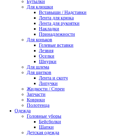
Бутылки
Для клюшки
Вставыши / Надставки
Лента для крюка
Лента для рукоятки
Накладки
Принадлежности
Для коньков
Гелевые вставки
Лезвия
Оселки
Шнурки
Для шлема
Для щитков
Лента и скотч
Липучки
Жидкости / Спреи
Запчасти
Коврики
Полотенца
Одежда
Головные уборы
Бейсболки
Шапки
Детская одежда