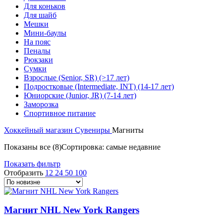
Для коньков
Для шайб
Мешки
Мини-баулы
На пояс
Пеналы
Рюкзаки
Сумки
Взрослые (Senior, SR) (>17 лет)
Подростковые (Intermediate, INT) (14-17 лет)
Юниорские (Junior, JR) (7-14 лет)
Заморозка
Спортивное питание
Хоккейный магазин
Сувениры
Магниты
Показаны все (8)
Сортировка: самые недавние
Показать фильтр
Отобразить
12
24
50
100
Магнит NHL New York Rangers