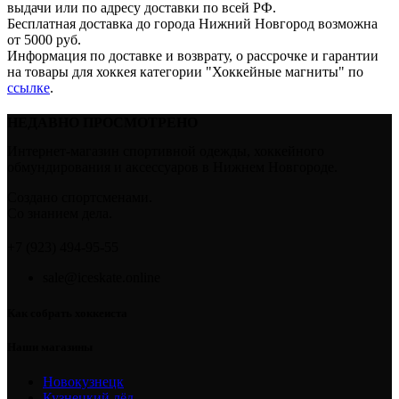
выдачи или по адресу доставки по всей РФ.
Бесплатная доставка до города Нижний Новгород возможна
от 5000 руб.
Информация по доставке и возврату, о рассрочке и гарантии
на товары для хоккея категории "Хоккейные магниты" по
ссылке
.
НЕДАВНО ПРОСМОТРЕНО
Интернет-магазин спортивной одежды, хоккейного
обмундирования и аксессуаров в Нижнем Новгороде.
Создано спортсменами.
Со знанием дела.
+7 (923) 494-95-55
sale@iceskate.online
Как собрать хоккеиста
Наши магазины
Новокузнецк
Кузнецкий лёд