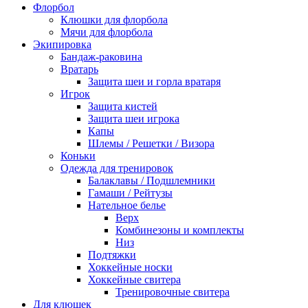
Флорбол
Клюшки для флорбола
Мячи для флорбола
Экипировка
Бандаж-раковина
Вратарь
Защита шеи и горла вратаря
Игрок
Защита кистей
Защита шеи игрока
Капы
Шлемы / Решетки / Визора
Коньки
Одежда для тренировок
Балаклавы / Подшлемники
Гамаши / Рейтузы
Нательное белье
Верх
Комбинезоны и комплекты
Низ
Подтяжки
Хоккейные носки
Хоккейные свитера
Тренировочные свитера
Для клюшек