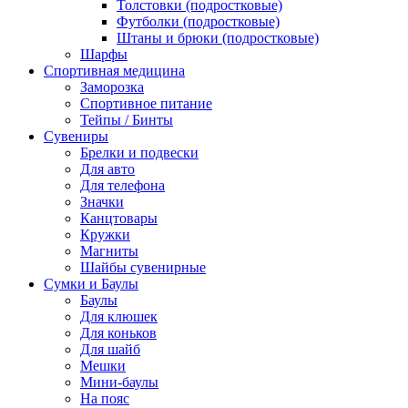
Толстовки (подростковые)
Футболки (подростковые)
Штаны и брюки (подростковые)
Шарфы
Спортивная медицина
Заморозка
Спортивное питание
Тейпы / Бинты
Сувениры
Брелки и подвески
Для авто
Для телефона
Значки
Канцтовары
Кружки
Магниты
Шайбы сувенирные
Сумки и Баулы
Баулы
Для клюшек
Для коньков
Для шайб
Мешки
Мини-баулы
На пояс