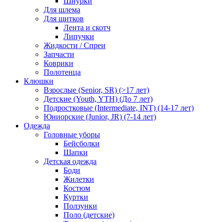
Шнурки
Для шлема
Для щитков
Лента и скотч
Липучки
Жидкости / Спреи
Запчасти
Коврики
Полотенца
Клюшки
Взрослые (Senior, SR) (>17 лет)
Детские (Youth, YTH) (До 7 лет)
Подростковые (Intermediate, INT) (14-17 лет)
Юниорские (Junior, JR) (7-14 лет)
Одежда
Головные уборы
Бейсболки
Шапки
Детская одежда
Боди
Жилетки
Костюм
Куртки
Ползунки
Поло (детские)