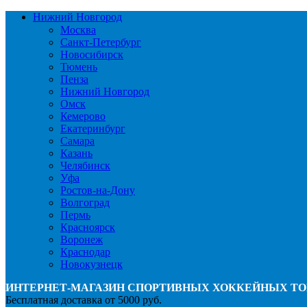
Нижний Новгород
Москва
Санкт-Петербург
Новосибирск
Тюмень
Пенза
Нижний Новгород
Омск
Кемерово
Екатеринбург
Самара
Казань
Челябинск
Уфа
Ростов-на-Дону
Волгоград
Пермь
Красноярск
Воронеж
Краснодар
Новокузнецк
ИНТЕРНЕТ-МАГАЗИН СПОРТИВНЫХ ХОККЕЙНЫХ ТО
Бесплатная доставка от 5000 руб.