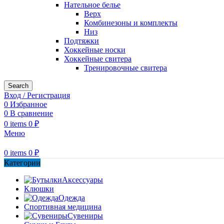
Нательное белье
Верх
Комбинезоны и комплекты
Низ
Подтяжки
Хоккейные носки
Хоккейные свитера
Тренировочные свитера
Search
Вход / Регистрация
0
Избранное
0
В сравнение
0
items
0
₽
Меню
0
items
0
₽
Категории
Аксессуары
Клюшки
Одежда
Спортивная медицина
Сувениры