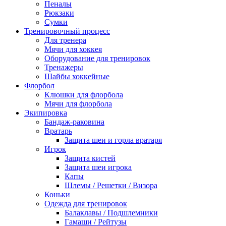
Пеналы
Рюкзаки
Сумки
Тренировочный процесс
Для тренера
Мячи для хоккея
Оборудование для тренировок
Тренажеры
Шайбы хоккейные
Флорбол
Клюшки для флорбола
Мячи для флорбола
Экипировка
Бандаж-раковина
Вратарь
Защита шеи и горла вратаря
Игрок
Защита кистей
Защита шеи игрока
Капы
Шлемы / Решетки / Визора
Коньки
Одежда для тренировок
Балаклавы / Подшлемники
Гамаши / Рейтузы