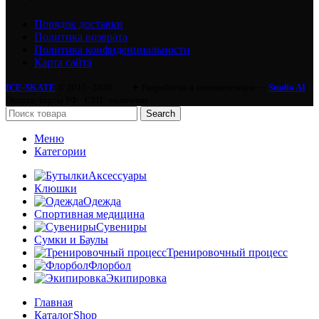
Порядок доставки
Политика возврата
Политика конфиденциальности
Карта сайта
ICE-SKATE
© 2015–2026.
|
✦ Разработка и автоматизация —
Studio AI
Оплата: карты РФ · СБП · наличные
Search
Меню
Категории
Аксессуары
Клюшки
Одежда
Спортивная медицина
Сувениры
Сумки и Баулы
Тренировочный процесс
Флорбол
Экипировка
Главная
Каталог
Shop