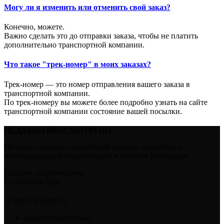
Могу ли я изменить или отменить свой заказ?
Конечно, можете.
Важно сделать это до отправки заказа, чтобы не платить
дополнительно транспортной компании.
Что такое "трек-номер" в моих заказах?
Трек-номер — это номер отправления вашего заказа в
транспортной компании.
По трек-номеру вы можете более подробно узнать на сайте
транспортной компании состояние вашей посылки.
НЕДАВНО ПРОСМОТРЕНО
Интернет-магазин спортивной одежды, хоккейного
обмундирования и аксессуаров в Нижнем Новгороде.
Создано спортсменами.
Со знанием дела.
+7 (923) 494-95-55
sale@iceskate.online