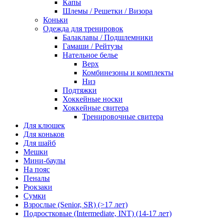
Капы
Шлемы / Решетки / Визора
Коньки
Одежда для тренировок
Балаклавы / Подшлемники
Гамаши / Рейтузы
Нательное белье
Верх
Комбинезоны и комплекты
Низ
Подтяжки
Хоккейные носки
Хоккейные свитера
Тренировочные свитера
Для клюшек
Для коньков
Для шайб
Мешки
Мини-баулы
На пояс
Пеналы
Рюкзаки
Сумки
Взрослые (Senior, SR) (>17 лет)
Подростковые (Intermediate, INT) (14-17 лет)