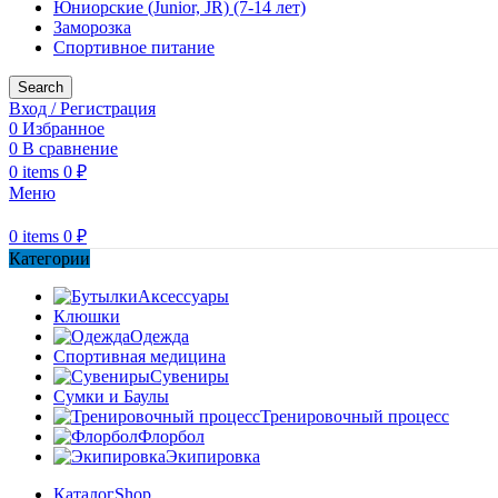
Юниорские (Junior, JR) (7-14 лет)
Заморозка
Спортивное питание
Search
Вход / Регистрация
0
Избранное
0
В сравнение
0
items
0
₽
Меню
0
items
0
₽
Категории
Аксессуары
Клюшки
Одежда
Спортивная медицина
Сувениры
Сумки и Баулы
Тренировочный процесс
Флорбол
Экипировка
Каталог
Shop