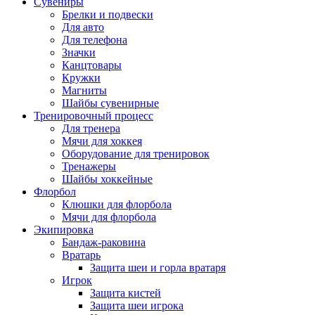
Сувениры
Брелки и подвески
Для авто
Для телефона
Значки
Канцтовары
Кружки
Магниты
Шайбы сувенирные
Тренировочный процесс
Для тренера
Мячи для хоккея
Оборудование для тренировок
Тренажеры
Шайбы хоккейные
Флорбол
Клюшки для флорбола
Мячи для флорбола
Экипировка
Бандаж-раковина
Вратарь
Защита шеи и горла вратаря
Игрок
Защита кистей
Защита шеи игрока