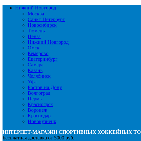
Нижний Новгород
Москва
Санкт-Петербург
Новосибирск
Тюмень
Пенза
Нижний Новгород
Омск
Кемерово
Екатеринбург
Самара
Казань
Челябинск
Уфа
Ростов-на-Дону
Волгоград
Пермь
Красноярск
Воронеж
Краснодар
Новокузнецк
ИНТЕРНЕТ-МАГАЗИН СПОРТИВНЫХ ХОККЕЙНЫХ ТО
Бесплатная доставка от 5000 руб.