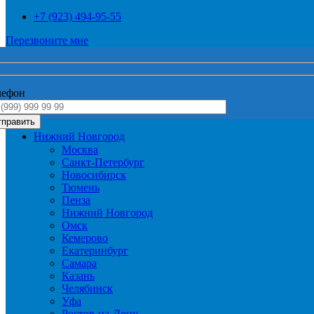
+7 (923) 494-95-55
Перезвоните мне
лефон
Нижний Новгород
Москва
Санкт-Петербург
Новосибирск
Тюмень
Пенза
Нижний Новгород
Омск
Кемерово
Екатеринбург
Самара
Казань
Челябинск
Уфа
Ростов-на-Дону