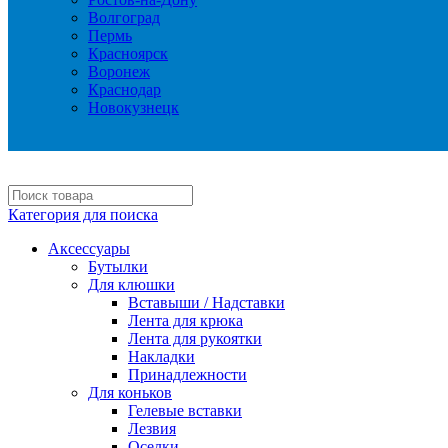
Волгоград
Пермь
Красноярск
Воронеж
Краснодар
Новокузнецк
Категория для поиска
Аксессуары
Бутылки
Для клюшки
Вставыши / Надставки
Лента для крюка
Лента для рукоятки
Накладки
Принадлежности
Для коньков
Гелевые вставки
Лезвия
Оселки