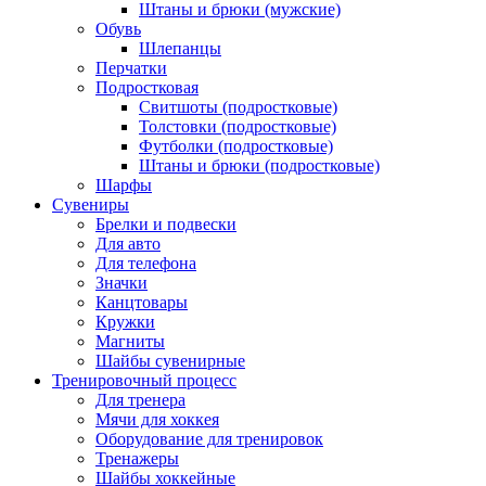
Штаны и брюки (мужские)
Обувь
Шлепанцы
Перчатки
Подростковая
Свитшоты (подростковые)
Толстовки (подростковые)
Футболки (подростковые)
Штаны и брюки (подростковые)
Шарфы
Сувениры
Брелки и подвески
Для авто
Для телефона
Значки
Канцтовары
Кружки
Магниты
Шайбы сувенирные
Тренировочный процесс
Для тренера
Мячи для хоккея
Оборудование для тренировок
Тренажеры
Шайбы хоккейные