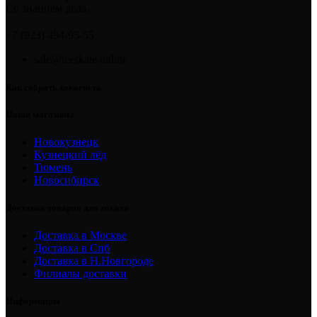
Со знанием дела.
+7 (923) 494-95-55
sale@iceskate.online
Как собрать хоккеиста
Наши магазины
Новокузнецк
Кузнецкий лёд
Тюмень
Новосибирск
Доставка товаров для хоккея
Доставка в Москве
Доставка в Спб
Доставка в Н.Новгороде
Филиалы доставки
Информация