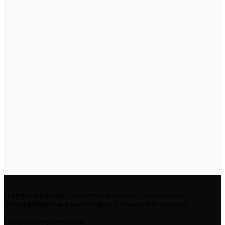
Интернет-магазин спортивной одежды, хоккейного
обмундирования и аксессуаров в Нижнем Новгороде.
Создано спортсменами.