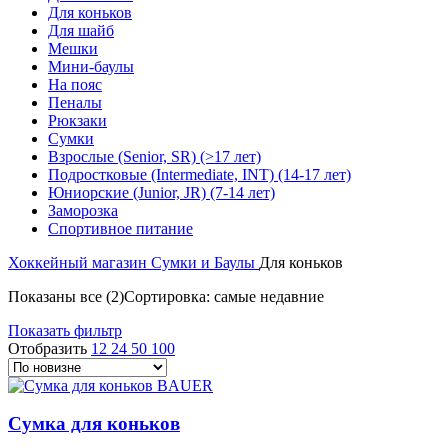
Для коньков
Для шайб
Мешки
Мини-баулы
На пояс
Пеналы
Рюкзаки
Сумки
Взрослые (Senior, SR) (>17 лет)
Подростковые (Intermediate, INT) (14-17 лет)
Юниорские (Junior, JR) (7-14 лет)
Заморозка
Спортивное питание
Хоккейный магазин
Сумки и Баулы
Для коньков
Показаны все (2)
Сортировка: самые недавние
Показать фильтр
Отобразить
12
24
50
100
Сумка для коньков