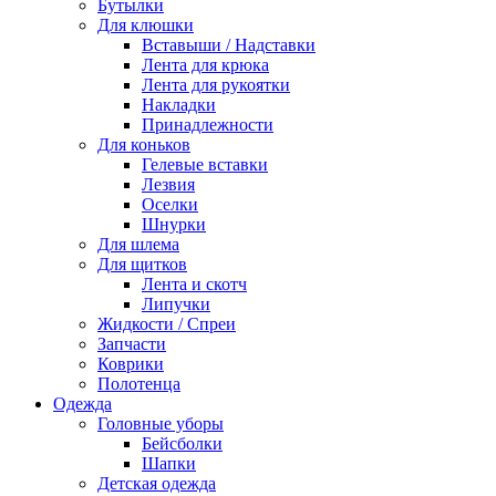
Бутылки
Для клюшки
Вставыши / Надставки
Лента для крюка
Лента для рукоятки
Накладки
Принадлежности
Для коньков
Гелевые вставки
Лезвия
Оселки
Шнурки
Для шлема
Для щитков
Лента и скотч
Липучки
Жидкости / Спреи
Запчасти
Коврики
Полотенца
Одежда
Головные уборы
Бейсболки
Шапки
Детская одежда