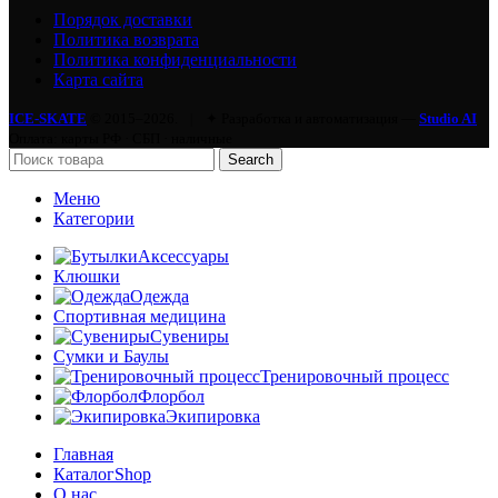
Порядок доставки
Политика возврата
Политика конфиденциальности
Карта сайта
ICE-SKATE
© 2015–2026.
|
✦ Разработка и автоматизация —
Studio AI
Оплата: карты РФ · СБП · наличные
Search
Меню
Категории
Аксессуары
Клюшки
Одежда
Спортивная медицина
Сувениры
Сумки и Баулы
Тренировочный процесс
Флорбол
Экипировка
Главная
Каталог
Shop
О нас