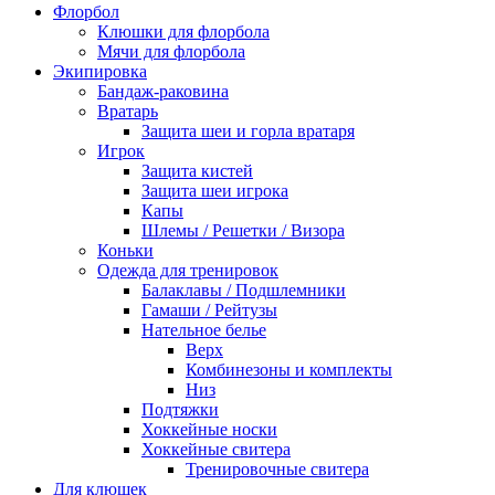
Флорбол
Клюшки для флорбола
Мячи для флорбола
Экипировка
Бандаж-раковина
Вратарь
Защита шеи и горла вратаря
Игрок
Защита кистей
Защита шеи игрока
Капы
Шлемы / Решетки / Визора
Коньки
Одежда для тренировок
Балаклавы / Подшлемники
Гамаши / Рейтузы
Нательное белье
Верх
Комбинезоны и комплекты
Низ
Подтяжки
Хоккейные носки
Хоккейные свитера
Тренировочные свитера
Для клюшек