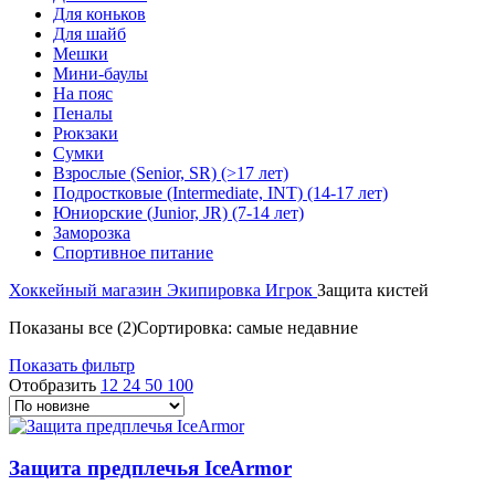
Для коньков
Для шайб
Мешки
Мини-баулы
На пояс
Пеналы
Рюкзаки
Сумки
Взрослые (Senior, SR) (>17 лет)
Подростковые (Intermediate, INT) (14-17 лет)
Юниорские (Junior, JR) (7-14 лет)
Заморозка
Спортивное питание
Хоккейный магазин
Экипировка
Игрок
Защита кистей
Показаны все (2)
Сортировка: самые недавние
Показать фильтр
Отобразить
12
24
50
100
Защита предплечья IceArmor