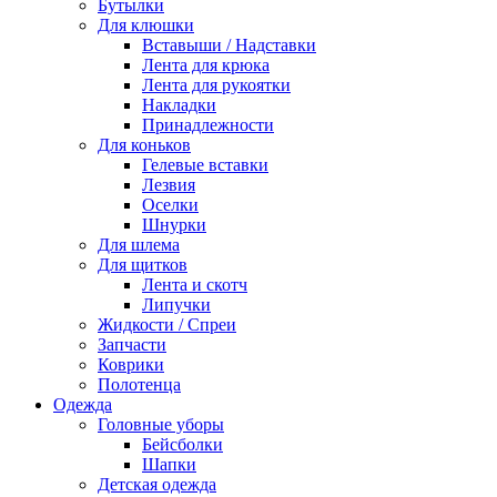
Бутылки
Для клюшки
Вставыши / Надставки
Лента для крюка
Лента для рукоятки
Накладки
Принадлежности
Для коньков
Гелевые вставки
Лезвия
Оселки
Шнурки
Для шлема
Для щитков
Лента и скотч
Липучки
Жидкости / Спреи
Запчасти
Коврики
Полотенца
Одежда
Головные уборы
Бейсболки
Шапки
Детская одежда