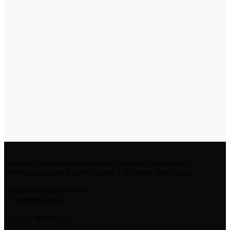
Интернет-магазин спортивной одежды, хоккейного
обмундирования и аксессуаров в Нижнем Новгороде.
Создано спортсменами.
Со знанием дела.
+7 (923) 494-95-55