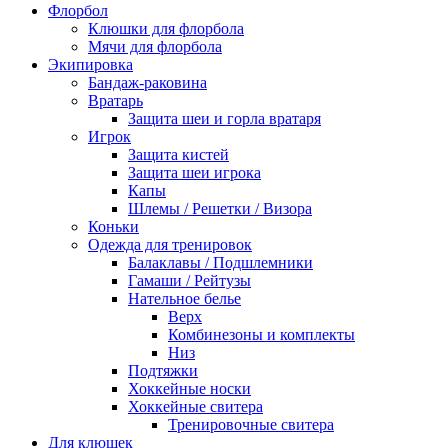
Флорбол
Клюшки для флорбола
Мячи для флорбола
Экипировка
Бандаж-раковина
Вратарь
Защита шеи и горла вратаря
Игрок
Защита кистей
Защита шеи игрока
Капы
Шлемы / Решетки / Визора
Коньки
Одежда для тренировок
Балаклавы / Подшлемники
Гамаши / Рейтузы
Нательное белье
Верх
Комбинезоны и комплекты
Низ
Подтяжки
Хоккейные носки
Хоккейные свитера
Тренировочные свитера
Для клюшек