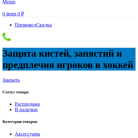
Меню
0
items
0
₽
Промокод
Скидка
Защита кистей, запястий и
предплечия игроков в хоккей
Закрыть
Статус товара
Распродажа
В наличии
Категории товаров
Аксессуары