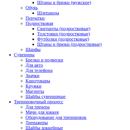
Штаны и брюки (мужские)
Обувь
Шлепанцы
Перчатки
Подростковая
Свитшоты (подростковые)
Толстовки (подростковые)
Футболки (подростковые)
Штаны и брюки (подростковые)
Шарфы
Сувениры
Брелки и подвески
Для авто
Для телефона
Значки
Канцтовары
Кружки
Магниты
Шайбы сувенирные
Тренировочный процесс
Для тренера
Мячи для хоккея
Оборудование для тренировок
Тренажеры
Шайбы хоккейные