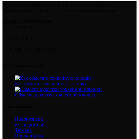
Интернет-магазин спортивной одежды, хоккейного
обмундирования и аксессуаров в Нижнем Новгороде.
Создано спортсменами.
Со знанием дела.
+7 (923) 494-95-55
sale@iceskate.online
Как собрать хоккеиста
Как обмотать хоккейную клюшку
Обмотка рукоятки хоккейной клюшки
Наши магазины
Новокузнецк
Кузнецкий лёд
Тюмень
Новосибирск