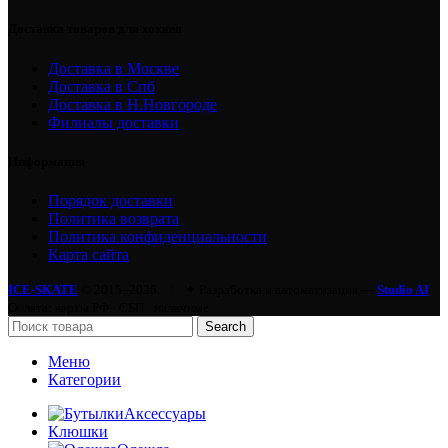
Доставка товаров для хоккея
Доставка в Москве
Доставка в Спб
Доставка в Н.Новгороде
Филиалы доставки
Информация
Порядок доставки
Политика возврата
Политика конфиденциальности
Карта сайта
ICE-SKATE
© 2015–2026.
|
✦ Разработка и автоматизация —
Studio AI
Оплата: карты РФ · СБП · наличные
Search
Меню
Категории
Аксессуары
Клюшки