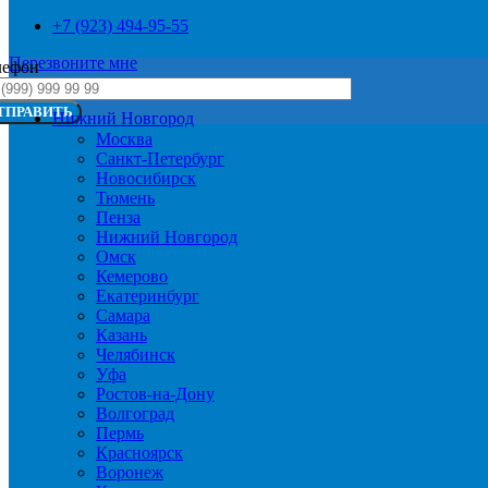
+7 (923) 494-95-55
Перезвоните мне
лефон
Нижний Новгород
Москва
Санкт-Петербург
Новосибирск
Тюмень
Пенза
Нижний Новгород
Омск
Кемерово
Екатеринбург
Самара
Казань
Челябинск
Уфа
Ростов-на-Дону
Волгоград
Пермь
Красноярск
Воронеж