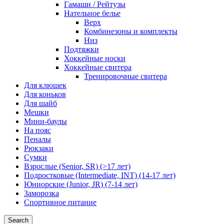
Гамаши / Рейтузы
Нательное белье
Верх
Комбинезоны и комплекты
Низ
Подтяжки
Хоккейные носки
Хоккейные свитера
Тренировочные свитера
Для клюшек
Для коньков
Для шайб
Мешки
Мини-баулы
На пояс
Пеналы
Рюкзаки
Сумки
Взрослые (Senior, SR) (>17 лет)
Подростковые (Intermediate, INT) (14-17 лет)
Юниорские (Junior, JR) (7-14 лет)
Заморозка
Спортивное питание
Search