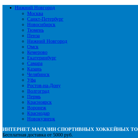
Нижний Новгород
Москва
Санкт-Петербург
Новосибирск
Тюмень
Пенза
Нижний Новгород
Омск
Кемерово
Екатеринбург
Самара
Казань
Челябинск
Уфа
Ростов-на-Дону
Волгоград
Пермь
Красноярск
Воронеж
Краснодар
Новокузнецк
ИНТЕРНЕТ-МАГАЗИН СПОРТИВНЫХ ХОККЕЙНЫХ ТО
Бесплатная доставка от 5000 руб.