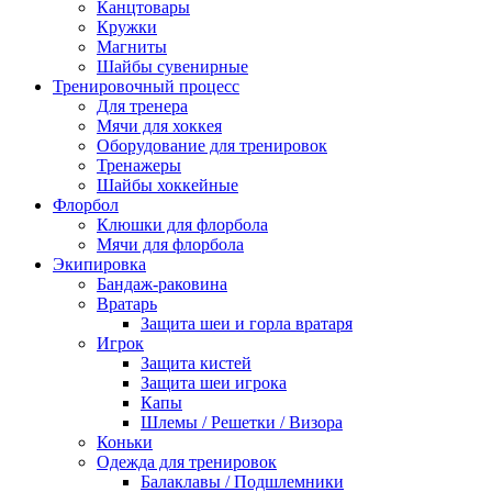
Канцтовары
Кружки
Магниты
Шайбы сувенирные
Тренировочный процесс
Для тренера
Мячи для хоккея
Оборудование для тренировок
Тренажеры
Шайбы хоккейные
Флорбол
Клюшки для флорбола
Мячи для флорбола
Экипировка
Бандаж-раковина
Вратарь
Защита шеи и горла вратаря
Игрок
Защита кистей
Защита шеи игрока
Капы
Шлемы / Решетки / Визора
Коньки
Одежда для тренировок
Балаклавы / Подшлемники