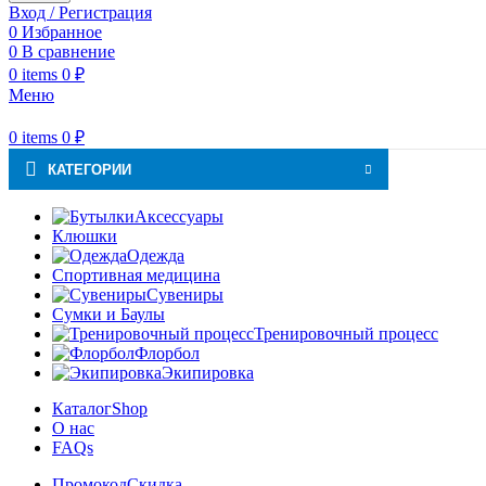
Вход / Регистрация
0
Избранное
0
В сравнение
0
items
0
₽
Меню
0
items
0
₽
КАТЕГОРИИ
Аксессуары
Клюшки
Одежда
Спортивная медицина
Сувениры
Сумки и Баулы
Тренировочный процесс
Флорбол
Экипировка
Каталог
Shop
О нас
FAQs
Промокод
Скидка